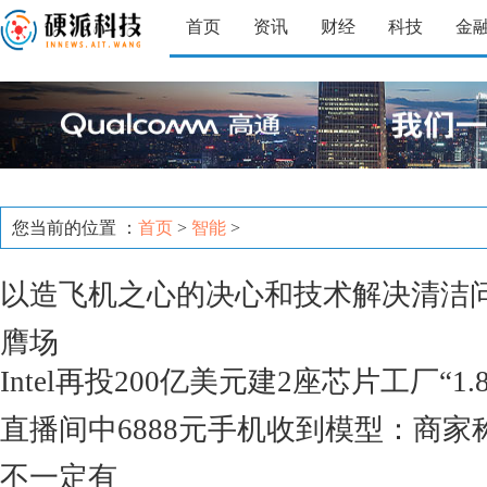
首页
资讯
财经
科技
金
您当前的位置 ：
首页
>
智能
>
以造飞机之心的决心和技术解决清洁
膺场
Intel再投200亿美元建2座芯片工厂“1.
直播间中6888元手机收到模型：商家
不一定有