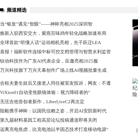
频道精选
当“银发”遇见“智眼”——神眸亮相2025深圳智
焕新入驻西安交大，紫燕百味鸡年轻化战略加速布局
全球首款“听懂人话”运动相机亮相，光子跃迁LEA
喜报！福昕软件连续中标可控文档管理与智慧水利监管
钛动科技作为广东AI代表企业，应邀亮相2025服
万兴科技旗下万兴天幕创作广场上线AI视频批量生成
合租夫妻生娃后又接老人同住被室友投诉，网友：不遵
ViXion01自动变焦眼镜体验：视力障碍者的“
无弦吉他首创者新作，LiberLiveC2再次定
陆毅携手神眸：以国民信赖之姿，开启AI安防新时代
第九届材料基因工程高层论坛投稿通道即将关闭
远离充电焦虑，比克电池以半固态技术打造移动电源“